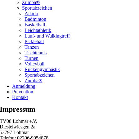
Zumba®
Sportabzeichen
Aikido
Badminton
Basketball
Leichtathletik
Lauf- und Walkingtreff
Pickleball
Tanzen
Tischtennis
Turnen
Volleyball
Rückengymnastik
Sportabzeichen
Zumba®
Anmeldung
Prävention
Kontakt
Impressum
TV08 Lohmar e.V.
Diestelwiesgen 2a
53797 Lohmar
Telefon: 02206-9054878