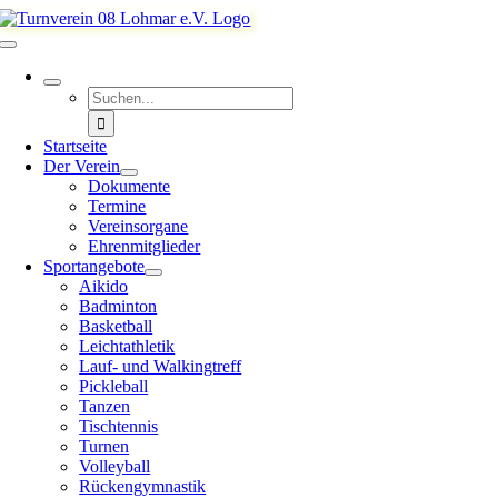
Zum
Inhalt
Toggle
springen
Navigation
Suche
nach:
Startseite
Der Verein
Dokumente
Termine
Vereinsorgane
Ehrenmitglieder
Sportangebote
Aikido
Badminton
Basketball
Leichtathletik
Lauf- und Walkingtreff
Pickleball
Tanzen
Tischtennis
Turnen
Volleyball
Rückengymnastik