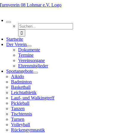
Zum
Inhalt
oggle
springen
avigation
Suche
nach:
Startseite
Der Verein
Dokumente
Termine
Vereinsorgane
Ehrenmitglieder
Sportangebote
Aikido
Badminton
Basketball
Leichtathletik
Lauf- und Walkingtreff
Pickleball
Tanzen
Tischtennis
Turnen
Volleyball
Rückengymnastik