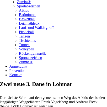
Zumba®
Sportabzeichen
Aikido
Badminton
Basketball
Leichtathletik
Lauf- und Walkingtreff
Pickleball
Tanzen
Tischtennis
Turnen
Volleyball
Rückengymnastik
Sportabzeichen
Zumba®
Anmeldung
Prävention
Kontakt
Zwei neue 3. Dane in Lohmar
Der nächste Schritt auf dem gemeinsamen Weg des Aikido der beiden
langjährigen Weggefährten Frank Vogelsberg und Andreas Pieck
(beide TV08 Lohmar) ist gegangen.