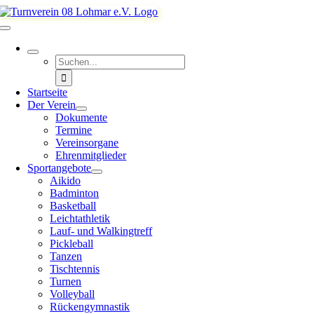
Zum
Inhalt
Toggle
springen
Navigation
Suche
nach:
Startseite
Der Verein
Dokumente
Termine
Vereinsorgane
Ehrenmitglieder
Sportangebote
Aikido
Badminton
Basketball
Leichtathletik
Lauf- und Walkingtreff
Pickleball
Tanzen
Tischtennis
Turnen
Volleyball
Rückengymnastik