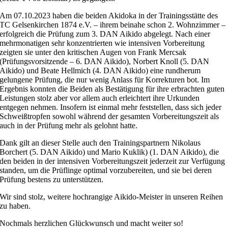
Am 07.10.2023 haben die beiden Akidoka in der Trainingsstätte des
TC Gelsenkirchen 1874 e.V. – ihrem beinahe schon 2. Wohnzimmer –
erfolgreich die Prüfung zum 3. DAN Aikido abgelegt. Nach einer
mehrmonatigen sehr konzentrierten wie intensiven Vorbereitung
zeigten sie unter den kritischen Augen von Frank Mercsak
(Prüfungsvorsitzende – 6. DAN Aikido), Norbert Knoll (5. DAN
Aikido) und Beate Hellmich (4. DAN Aikido) eine rundherum
gelungene Prüfung, die nur wenig Anlass für Korrekturen bot. Im
Ergebnis konnten die Beiden als Bestätigung für ihre erbrachten guten
Leistungen stolz aber vor allem auch erleichtert ihre Urkunden
entgegen nehmen. Insofern ist einmal mehr feststellen, dass sich jeder
Schweißtropfen sowohl während der gesamten Vorbereitungszeit als
auch in der Prüfung mehr als gelohnt hatte.
Dank gilt an dieser Stelle auch den Trainingspartnern Nikolaus
Borchert (5. DAN Aikido) und Mario Kuklik) (1. DAN Aikido), die
den beiden in der intensiven Vorbereitungszeit jederzeit zur Verfügung
standen, um die Prüflinge optimal vorzubereiten, und sie bei deren
Prüfung bestens zu unterstützen.
Wir sind stolz, weitere hochrangige Aikido-Meister in unseren Reihen
zu haben.
Nochmals herzlichen Glückwunsch und macht weiter so!