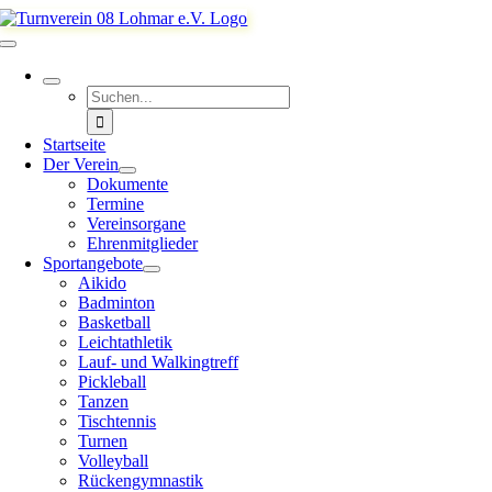
Zum
Inhalt
Toggle
springen
Navigation
Suche
nach:
Startseite
Der Verein
Dokumente
Termine
Vereinsorgane
Ehrenmitglieder
Sportangebote
Aikido
Badminton
Basketball
Leichtathletik
Lauf- und Walkingtreff
Pickleball
Tanzen
Tischtennis
Turnen
Volleyball
Rückengymnastik