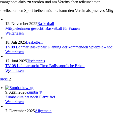
rsangebote aktiv zu werden und am Vereinsleben teilzunehmen.
r selbst keinen Sport treiben möchte, kann den Verein als passives Mit
12. November 2025
Basketball
Mitspielerinnen gesucht! Basketball für Frauen
Weiterlesen
18. Juli 2025
Basketball
TV08 Lohmar Basketball: Planung der kommenden Spielzeit – noch
Weiterlesen
17. Juni 2025
Tischtennis
TV 08 Lohmar sucht Timo Bolls sportliche Erben
Weiterlesen
rück
1
2
9. April 2026
Zumba ®
Zumbakurs hat noch Plätze frei
Weiterlesen
7. Dezember 2025
Allgemein