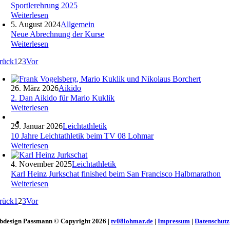
Sportlerehrung 2025
Weiterlesen
5. August 2024
Allgemein
Neue Abrechnung der Kurse
Weiterlesen
rück
1
2
3
Vor
26. März 2026
Aikido
2. Dan Aikido für Mario Kuklik
Weiterlesen
29. Januar 2026
Leichtathletik
10 Jahre Leichtathletik beim TV 08 Lohmar
Weiterlesen
4. November 2025
Leichtathletik
Karl Heinz Jurkschat finished beim San Francisco Halbmarathon
Weiterlesen
rück
1
2
3
Vor
bdesign Passmann © Copyright 2026 |
tv08lohmar.de
|
Impressum
|
Datenschutz