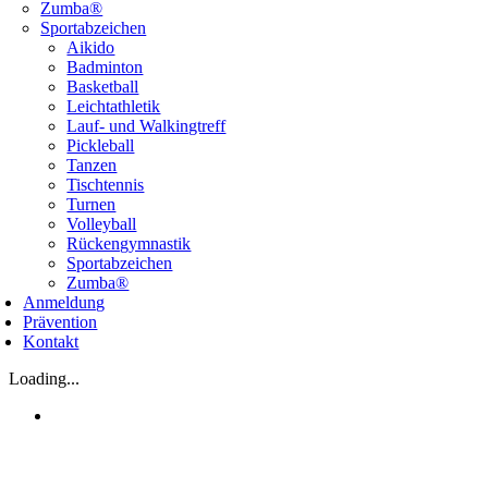
Zumba®
Sportabzeichen
Aikido
Badminton
Basketball
Leichtathletik
Lauf- und Walkingtreff
Pickleball
Tanzen
Tischtennis
Turnen
Volleyball
Rückengymnastik
Sportabzeichen
Zumba®
Anmeldung
Prävention
Kontakt
Loading...