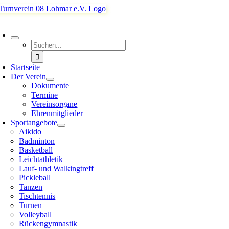
Zum
Inhalt
oggle
springen
avigation
Suche
nach:
Startseite
Der Verein
Dokumente
Termine
Vereinsorgane
Ehrenmitglieder
Sportangebote
Aikido
Badminton
Basketball
Leichtathletik
Lauf- und Walkingtreff
Pickleball
Tanzen
Tischtennis
Turnen
Volleyball
Rückengymnastik